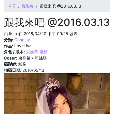
您在這裡
首頁
攝影集
跟我來吧 @2016.03.13
跟我來吧 @2016.03.13
由
lista
在 2016/04/20 下午 09:25 發表
分類:
Cosplay
作品:
LoveLive
角色 / 版本:
東條希 婚紗
Coser:
東條希 / 莉絲塔
攝影師:
紙袋
拍攝日期:
2016/03/13