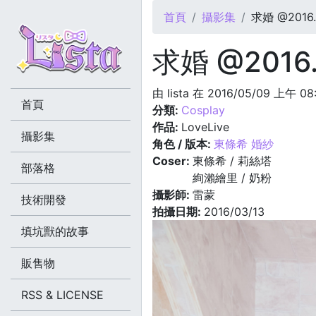
您在這裡
首頁
攝影集
求婚 @2016.
求婚 @2016.
由
lista
在 2016/05/09 上午 08
首頁
分類:
Cosplay
作品:
LoveLive
攝影集
角色 / 版本:
東條希 婚紗
Coser:
東條希 / 莉絲塔
部落格
絢瀨繪里 / 奶粉
攝影師:
雷蒙
技術開發
拍攝日期:
2016/03/13
填坑獸的故事
販售物
RSS & LICENSE