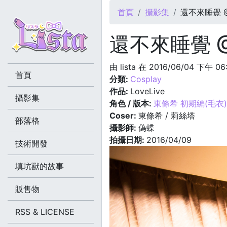
您在這裡
首頁
攝影集
還不來睡覺 @2
還不來睡覺 @2
由
lista
在 2016/06/04 下午 06
首頁
分類:
Cosplay
作品:
LoveLive
攝影集
角色 / 版本:
東條希 初期編(毛衣)
Coser:
東條希 / 莉絲塔
部落格
攝影師:
偽蝶
拍攝日期:
2016/04/09
技術開發
填坑獸的故事
販售物
RSS & LICENSE