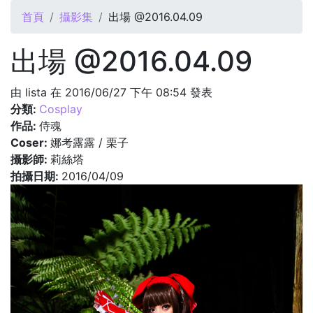
您在這裡
首頁
攝影集
出場 @2016.04.09
出場 @2016.04.09
由
lista
在 2016/06/27 下午 08:54 發表
分類:
Cosplay
作品:
侍魂
Coser:
娜考露露 / 栗子
攝影師:
莉絲塔
拍攝日期:
2016/04/09