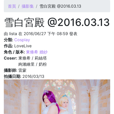
您在這裡
首頁
攝影集
雪白宮殿 @2016.03.13
雪白宮殿 @2016.03.13
由
lista
在 2016/06/27 下午 08:59 發表
分類:
Cosplay
作品:
LoveLive
角色 / 版本:
東條希 婚紗
Coser:
東條希 / 莉絲塔
絢瀨繪里 / 奶粉
攝影師:
雷蒙
拍攝日期:
2016/03/13