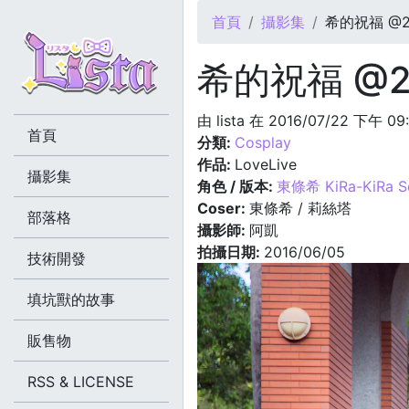
您在這裡
首頁
攝影集
希的祝福 @20
希的祝福 @20
由
lista
在 2016/07/22 下午 09
首頁
分類:
Cosplay
作品:
LoveLive
攝影集
角色 / 版本:
東條希 KiRa-KiRa S
Coser:
東條希 / 莉絲塔
部落格
攝影師:
阿凱
拍攝日期:
2016/06/05
技術開發
填坑獸的故事
販售物
RSS & LICENSE