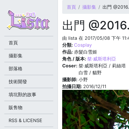
您在這裡
首頁
攝影集
出門 @2016.1
出門 @2016.1
由
lista
在 2017/05/08 下午 11
首頁
分類:
Cosplay
作品:
赤髮白雪姬
攝影集
角色 / 版本:
桀·威斯塔利亞
Coser:
桀·威斯塔利亞 / 莉絲塔
部落格
白雪 / 貓野
攝影師:
小野
技術開發
拍攝日期:
2016/12/11
填坑獸的故事
販售物
RSS & LICENSE