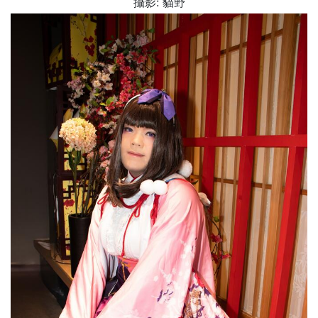
攝影: 貓野