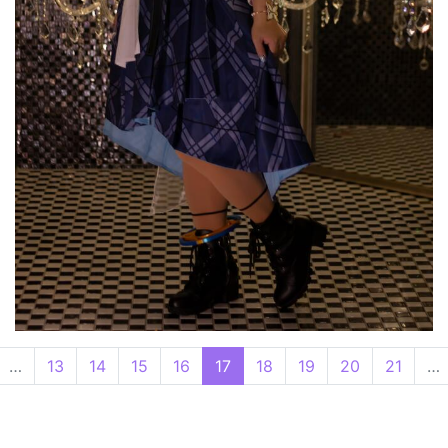
…
13
14
15
16
17
18
19
20
21
…