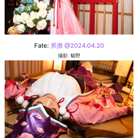
Fate:
累攤 @2024.04.20
攝影: 貓野