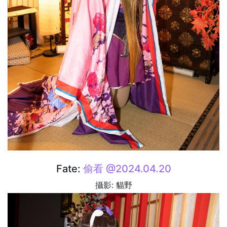
Fate:
偷看 @2024.04.20
攝影: 貓野