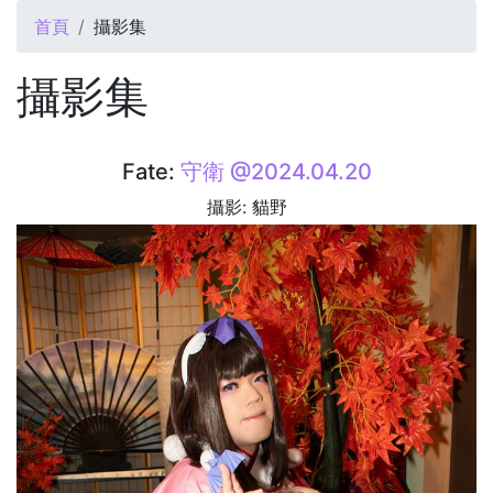
您在這裡
首頁
攝影集
攝影集
Fate:
守衛 @2024.04.20
攝影: 貓野