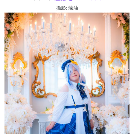
攝影: 蠔油