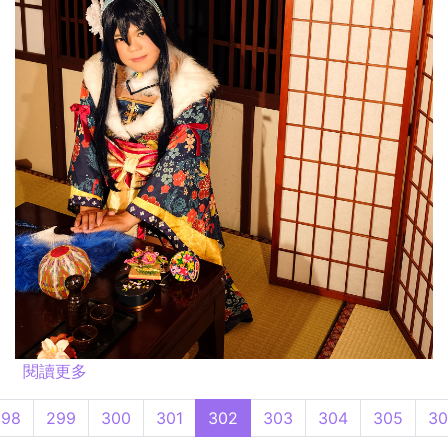
閱讀更多
關於新年聚 @2015.06.14
298
299
300
301
302
303
304
305
30