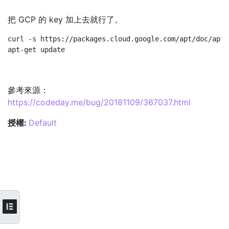
把 GCP 的 key 加上去就行了。
curl -s https://packages.cloud.google.com/apt/doc/apt-
參考來源：
https://codeday.me/bug/20181109/367037.html
授權:
Default