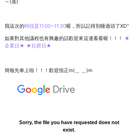
～(逃)
我這次的
時段是11:00~11:30
喔，所以記得別睡過頭了XD"
如果對其他議程也有興趣的話歡迎來這邊看看喔！！！
★
企業日★
★社群日★
簡報先奉上啦！！！歡迎指正m(＿ ＿)m