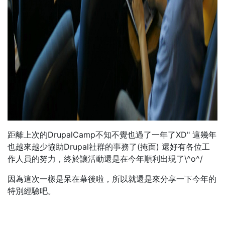
距離上次的DrupalCamp不知不覺也過了一年了XD" 這幾年
也越來越少協助Drupal社群的事務了(掩面) 還好有各位工
作人員的努力，終於讓活動還是在今年順利出現了\^o^/
因為這次一樣是呆在幕後啦，所以就還是來分享一下今年的
特別經驗吧。