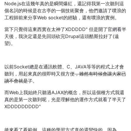
Node.js在這幾年真的是瞬間爆紅，還記得我第一次聽到這
個名詞的時候是在古亭的一個技術聚會，他們邀請了噗浪的
工程師前來分享Web socket的經驗，還有噗浪的實例。
當下只覺得這東西實在太神了XDDDDD" 但是開了官網看半
天後，我決定還是先回頭砍完Drupal這頭酷斯拉好了(遠
望)。
以前Socket總是在通訊軟體、C、JAVA等等的程式上才會
聽到，用起來真的很即時又很方便
，雖然有時候會讓大家已
讀不會就是了
。
而Web上我始終只聽過AJAX的概念，所以這個種方式我還
真的是第一次聽到呢，光是理解他的運作方式就看了半天了
XDDDDDDDDD"
後來看了看範例，這種的學習方式真的還蠻快的，因為