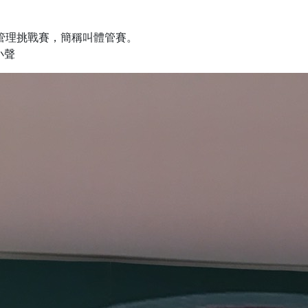
管理挑戰賽，簡稱叫體管賽。
小聲