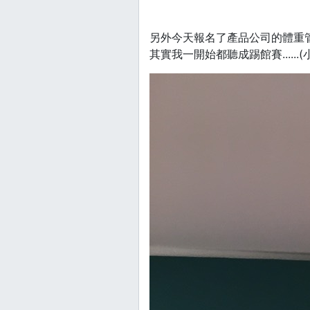
另外今天報名了產品公司的體重
其實我一開始都聽成踢館賽......(