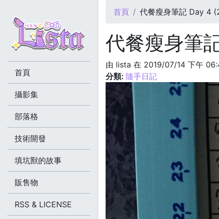
您在這裡
首頁
代餐瘦身筆記 Day 4 (20
代餐瘦身筆記 Da
由
lista
在 2019/07/14 下午 06
首頁
分類:
隨手日記
攝影集
部落格
技術開發
填坑獸的故事
販售物
RSS & LICENSE