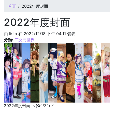
您在這裡
首頁
2022年度封面
2022年度封面
由
lista
在 2022/12/18 下午 04:11 發表
分類:
二次元世界
2022年度封面 ヽ(✿ﾟ▽ﾟ)ノ