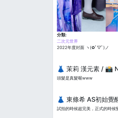
分類:
二次元世界
2022年度封面 ヽ(✿ﾟ▽ﾟ)ノ
👗 茉莉 漢元素 / 📸 Na
頭髮是真髮喔www
👗 東條希 AS初始覺醒 /
試拍的時候超完美，正式的時候