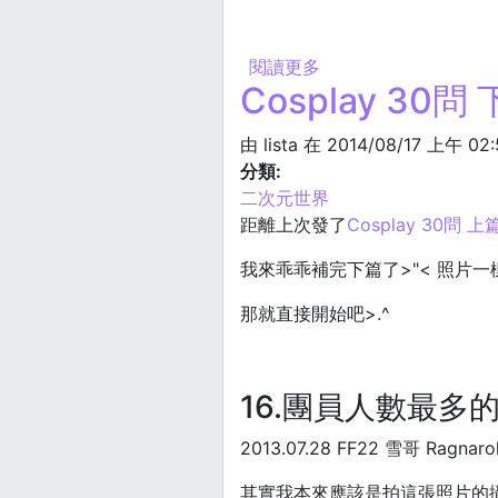
閱讀更多
關於2022年度封面
Cosplay 30問
由
lista
在 2014/08/17 上午 02
分類:
二次元世界
距離上次發了
Cosplay 30問 上
我來乖乖補完下篇了>"< 照片一
那就直接開始吧>.^
16.團員人數最多
2013.07.28 FF22 雪哥 Ragnar
其實我本來應該是拍這張照片的