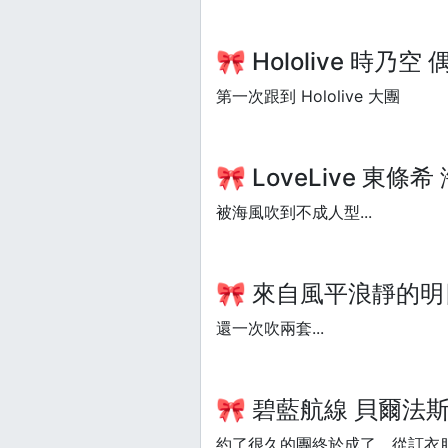
🎀 Hololive 時乃空 偶
第一次跟到 Hololive 大團
🎀 LoveLive 東條希 
被海風吹到不成人型...
🎀 來自風平浪靜的明日 比
還一次吹兩套...
🎀 碧藍航線 貝爾法斯特
約了很久的團終於成了，從訂衣服