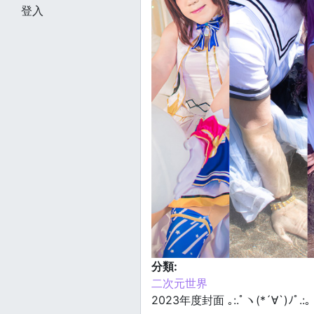
登入
分類:
二次元世界
2023年度封面 ｡:.ﾟヽ(*´∀`)ﾉﾟ.:｡