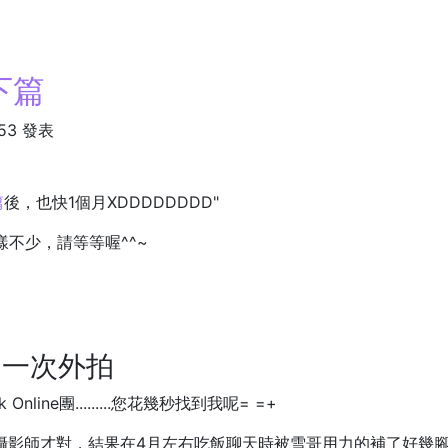
 下篇
:53 發表
篇
後，也快1個月XDDDDDDDD"
樣不少，請等等喔^^~
的一次外拍
ok Online團.........您花幾秒找到我呢= =+
攝影師才對，結果在4月左右吃飯聊天時被雪哥用力的補了好幾腳