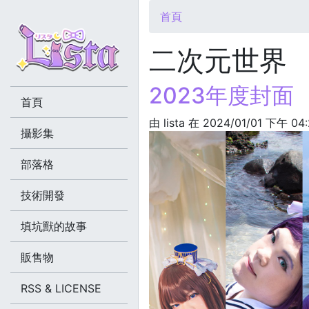
您在這裡
首頁
二次元世界
2023年度封面
首頁
由
lista
在 2024/01/01 下午 04
攝影集
部落格
技術開發
填坑獸的故事
販售物
RSS & LICENSE