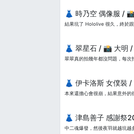
👗 時乃空 偶像服 / 📸 
結果坑了 Hololive 很久，終於跟到
👗 翠星石 / 📸 大明 / 
翠翠真的拍幾年都沒問題，每次
👗 伊卡洛斯 女僕裝 / 📸
本來還擔心會很崩，結果意外的
👗 津島善子 感謝祭2020 
中二魂爆發，然後夜羽就越坑越多