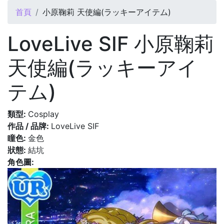
您在這裡
首頁
小原鞠莉 天使編(ラッキーアイテム)
LoveLive SIF 小原鞠莉
天使編(ラッキーアイ
テム)
類型:
Cosplay
作品 / 品牌:
LoveLive SIF
瞳色:
金色
狀態:
結坑
角色圖: