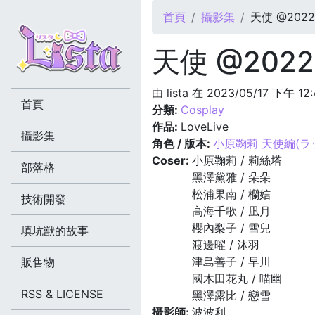
您在這裡
首頁
攝影集
天使 @2022.
天使 @2022.
由
lista
在 2023/05/17 下午 12
首頁
分類:
Cosplay
作品:
LoveLive
攝影集
角色 / 版本:
小原鞠莉 天使編(ラ
Coser:
小原鞠莉 / 莉絲塔
部落格
黑澤黛雅 / 朵朵
松浦果南 / 欗娮
技術開發
高海千歌 / 凪月
櫻內梨子 / 雪兒
填坑獸的故事
渡邊曜 / 沐羽
津島善子 / 早川
販售物
國木田花丸 / 喵幽
RSS & LICENSE
黑澤露比 / 戀雪
攝影師:
波波利