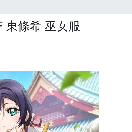
SIF 東條希 巫女服