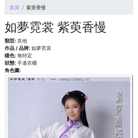
您在這裡
首頁
紫萸香慢
如夢霓裳 紫萸香慢
類型:
其他
作品 / 品牌:
如夢霓裳
瞳色:
無特定
狀態:
手邊衣櫃
角色圖: