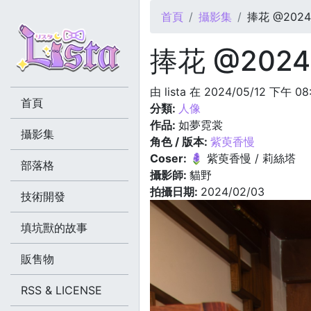
您在這裡
首頁
攝影集
捧花 @2024.
捧花 @2024.
由
lista
在 2024/05/12 下午 08
首頁
分類:
人像
作品:
如夢霓裳
攝影集
角色 / 版本:
紫萸香慢
Coser:
🪻 紫萸香慢 / 莉絲塔
部落格
攝影師:
貓野
拍攝日期:
2024/02/03
技術開發
填坑獸的故事
販售物
RSS & LICENSE