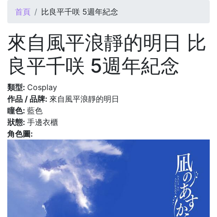
您在這裡
首頁
比良平千咲 5週年紀念
來自風平浪靜的明日 比
良平千咲 5週年紀念
類型:
Cosplay
作品 / 品牌:
來自風平浪靜的明日
瞳色:
藍色
狀態:
手邊衣櫃
角色圖: