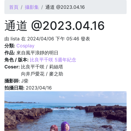
您在這裡
首頁
攝影集
通道 @2023.04.16
通道 @2023.04.16
由
lista
在 2024/04/06 下午 05:46 發表
分類:
Cosplay
作品:
來自風平浪靜的明日
角色 / 版本:
比良平千咲 5週年紀念
Coser:
比良平千咲 / 莉絲塔
向井戶愛花 / 麥之助
攝影師:
J柴
拍攝日期:
2023/04/16