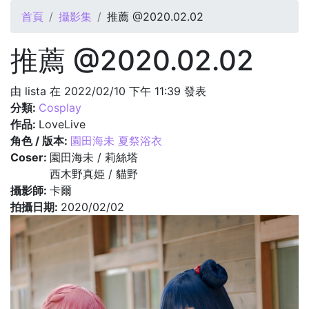
您在這裡
首頁
攝影集
推薦 @2020.02.02
推薦 @2020.02.02
由
lista
在 2022/02/10 下午 11:39 發表
分類:
Cosplay
作品:
LoveLive
角色 / 版本:
園田海未 夏祭浴衣
Coser:
園田海未 / 莉絲塔
西木野真姫 / 貓野
攝影師:
卡爾
拍攝日期:
2020/02/02