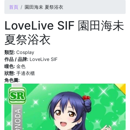
您在這裡
首頁
園田海未 夏祭浴衣
LoveLive SIF 園田海未
夏祭浴衣
類型:
Cosplay
作品 / 品牌:
LoveLive SIF
瞳色:
金色
狀態:
手邊衣櫃
角色圖: