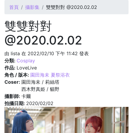
您在這裡
首頁
攝影集
雙雙對對 @2020.02.02
雙雙對對
@2020.02.02
由
lista
在 2022/02/10 下午 11:42 發表
分類:
Cosplay
作品:
LoveLive
角色 / 版本:
園田海未 夏祭浴衣
Coser:
園田海未 / 莉絲塔
西木野真姫 / 貓野
攝影師:
卡爾
拍攝日期:
2020/02/02