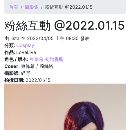
您在這裡
首頁
攝影集
粉絲互動 @2022.01.15
粉絲互動 @2022.01.15
由
lista
在 2022/04/05 上午 08:30 發表
分類:
Cosplay
作品:
LoveLive
角色 / 版本:
東條希 初始覺醒
Coser:
東條希 / 莉絲塔
攝影師:
貓野
拍攝日期:
2022/01/15