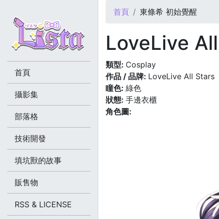
您在這裡
首頁
東條希 初始覺醒
LoveLive 
類型:
Cosplay
首頁
作品 / 品牌:
LoveLive All Stars
瞳色:
綠色
攝影集
狀態:
手邊衣櫃
角色圖:
部落格
技術開發
填坑獸的故事
販售物
RSS & LICENSE