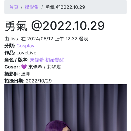
您在這裡
首頁
攝影集
勇氣 @2022.10.29
勇氣 @2022.10.29
由
lista
在 2024/06/12 上午 12:32 發表
分類:
Cosplay
作品:
LoveLive
角色 / 版本:
東條希 初始覺醒
Coser:
💜 東條希 / 莉絲塔
攝影師:
達剛
拍攝日期:
2022/10/29