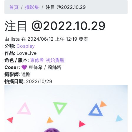
您在這裡
首頁
攝影集
注目 @2022.10.29
注目 @2022.10.29
由
lista
在 2024/06/12 上午 12:19 發表
分類:
Cosplay
作品:
LoveLive
角色 / 版本:
東條希 初始覺醒
Coser:
💜 東條希 / 莉絲塔
攝影師:
達剛
拍攝日期:
2022/10/29