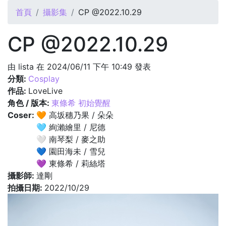
您在這裡
首頁
攝影集
CP @2022.10.29
CP @2022.10.29
由
lista
在 2024/06/11 下午 10:49 發表
分類:
Cosplay
作品:
LoveLive
角色 / 版本:
東條希 初始覺醒
Coser:
🧡 高坂穗乃果 / 朵朵
🩵 絢瀨繪里 / 尼德
🤍 南琴梨 / 麥之助
💙 園田海未 / 雪兒
💜 東條希 / 莉絲塔
攝影師:
達剛
拍攝日期:
2022/10/29