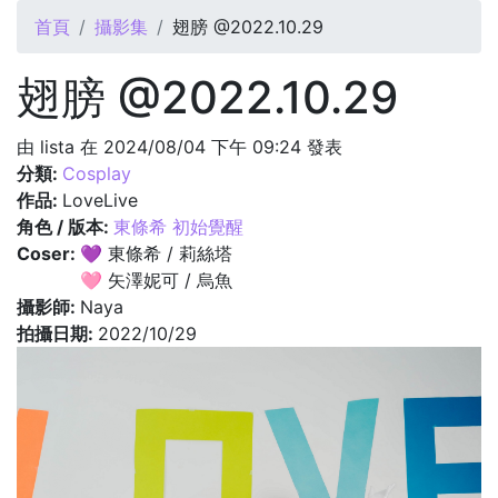
您在這裡
首頁
攝影集
翅膀 @2022.10.29
翅膀 @2022.10.29
由
lista
在 2024/08/04 下午 09:24 發表
分類:
Cosplay
作品:
LoveLive
角色 / 版本:
東條希 初始覺醒
Coser:
💜 東條希 / 莉絲塔
🩷 矢澤妮可 / 烏魚
攝影師:
Naya
拍攝日期:
2022/10/29