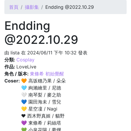
您在這裡
首頁
攝影集
Endding @2022.10.29
Endding
@2022.10.29
由
lista
在 2024/06/11 下午 10:32 發表
分類:
Cosplay
作品:
LoveLive
角色 / 版本:
東條希 初始覺醒
Coser:
🧡 高坂穗乃果 / 朵朵
🩵 絢瀨繪里 / 尼德
🤍 南琴梨 / 麥之助
💙 園田海未 / 雪兒
💛 星空凜 / Nagi
❤️ 西木野真姬 / 貓野
💜 東條希 / 莉絲塔
💚 小泉花陽 / 夢燁