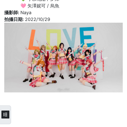
🩷 矢澤妮可 / 烏魚
攝影師:
Naya
拍攝日期:
2022/10/29