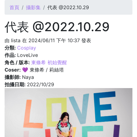
您在這裡
首頁
攝影集
代表 @2022.10.29
代表 @2022.10.29
由
lista
在 2024/06/11 下午 10:37 發表
分類:
Cosplay
作品:
LoveLive
角色 / 版本:
東條希 初始覺醒
Coser:
💜 東條希 / 莉絲塔
攝影師:
Naya
拍攝日期:
2022/10/29