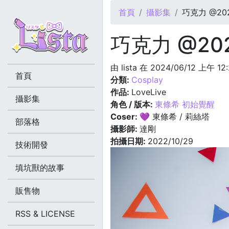
您在這裡
首頁
攝影集
巧克力 @2022
巧克力 @2022
由
lista
在 2024/06/12 上午 12
首頁
分類:
Cosplay
作品:
LoveLive
攝影集
角色 / 版本:
東條希 初始覺醒
Coser:
💜 東條希 / 莉絲塔
部落格
攝影師:
達剛
拍攝日期:
2022/10/29
技術開發
填坑獸的故事
販售物
RSS & LICENSE