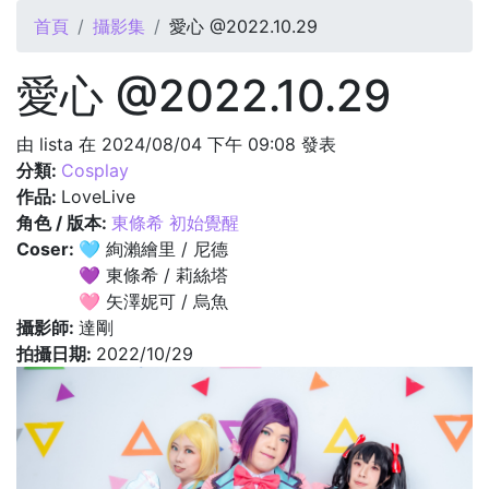
您在這裡
首頁
攝影集
愛心 @2022.10.29
愛心 @2022.10.29
由
lista
在 2024/08/04 下午 09:08 發表
分類:
Cosplay
作品:
LoveLive
角色 / 版本:
東條希 初始覺醒
Coser:
🩵 絢瀨繪里 / 尼德
💜 東條希 / 莉絲塔
🩷 矢澤妮可 / 烏魚
攝影師:
達剛
拍攝日期:
2022/10/29