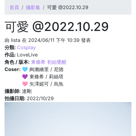
您在這裡
首頁
攝影集
可愛 @2022.10.29
可愛 @2022.10.29
由
lista
在 2024/06/11 下午 10:39 發表
分類:
Cosplay
作品:
LoveLive
角色 / 版本:
東條希 初始覺醒
Coser:
🩵 絢瀨繪里 / 尼德
💜 東條希 / 莉絲塔
🩷 矢澤妮可 / 烏魚
攝影師:
達剛
拍攝日期:
2022/10/29