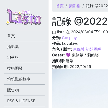
您在這裡
首頁
攝影集
記錄 @2022.
記錄 @2022.
由
lista
在 2024/08/04 下午 09
首頁
分類:
Cosplay
作品:
LoveLive
攝影集
角色 / 版本:
東條希 初始覺醒
Coser:
💜 東條希 / 莉絲塔
部落格
攝影師:
達剛
拍攝日期:
2022/10/29
技術開發
填坑獸的故事
販售物
RSS & LICENSE