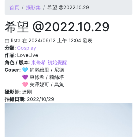
您在這裡
首頁
攝影集
希望 @2022.10.29
希望 @2022.10.29
由
lista
在 2024/06/12 上午 12:04 發表
分類:
Cosplay
作品:
LoveLive
角色 / 版本:
東條希 初始覺醒
Coser:
🩵 絢瀨繪里 / 尼德
💜 東條希 / 莉絲塔
🩷 矢澤妮可 / 烏魚
攝影師:
達剛
拍攝日期:
2022/10/29