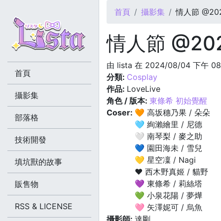
您在這裡
首頁
攝影集
情人節 @2022
情人節 @2022
由
lista
在 2024/08/04 下午 0
首頁
分類:
Cosplay
作品:
LoveLive
攝影集
角色 / 版本:
東條希 初始覺醒
Coser:
🧡 高坂穗乃果 / 朵朵
部落格
🩵 絢瀨繪里 / 尼德
🤍 南琴梨 / 麥之助
技術開發
💙 園田海未 / 雪兒
💛 星空凜 / Nagi
填坑獸的故事
❤️ 西木野真姬 / 貓野
💜 東條希 / 莉絲塔
販售物
💚 小泉花陽 / 夢燁
RSS & LICENSE
🩷 矢澤妮可 / 烏魚
攝影師:
達剛