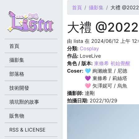
您在這裡
首頁
攝影集
大禮 @2022.
大禮 @2022.
由
lista
在 2024/06/12 上午 12
首頁
分類:
Cosplay
作品:
LoveLive
攝影集
角色 / 版本:
東條希 初始覺醒
Coser:
🩵 絢瀨繪里 / 尼德
部落格
💜 東條希 / 莉絲塔
🩷 矢澤妮可 / 烏魚
技術開發
攝影師:
達剛
拍攝日期:
2022/10/29
填坑獸的故事
販售物
RSS & LICENSE