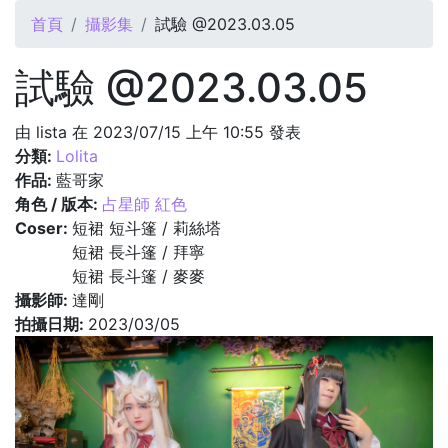
您在這裡
首頁
攝影集
試驗 @2023.03.05
試驗 @2023.03.05
由
lista
在 2023/07/15 上午 10:55 發表
分類:
Lolita
作品:
藍哥家
角色 / 版本:
占星師 紅色
Coser:
短裙 短斗篷 / 莉絲塔
短裙 長斗篷 / 拜寧
短裙 長斗篷 / 麥麥
攝影師:
達剛
拍攝日期:
2023/03/05