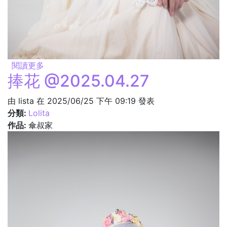
閱讀更多
關於好想多拍點花嫁風格的蘿莉塔，有種淡淡又優
捧花 @2025.04.27
雅的華麗感
由
lista
在 2025/06/25 下午 09:19 發表
分類:
Lolita
作品:
傘叔家