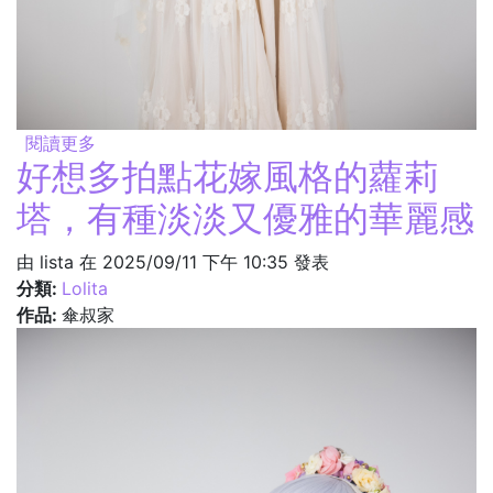
閱讀更多
關於飄紗感覺好適合封面（摸下巴
好想多拍點花嫁風格的蘿莉
塔，有種淡淡又優雅的華麗感
由
lista
在 2025/09/11 下午 10:35 發表
分類:
Lolita
作品:
傘叔家