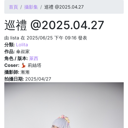
您在這裡
首頁
攝影集
巡禮 @2025.04.27
巡禮 @2025.04.27
由
lista
在 2025/06/25 下午 09:16 發表
分類:
Lolita
作品:
傘叔家
角色 / 版本:
萊西
Coser:
💃🏻 莉絲塔
攝影師:
漸漸
拍攝日期:
2025/04/27