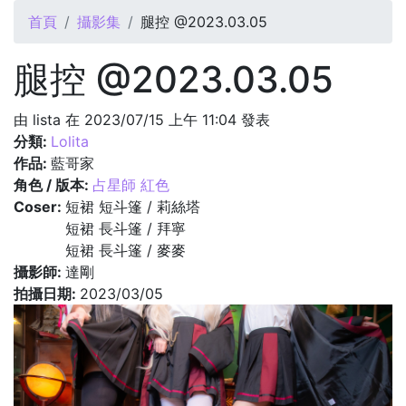
您在這裡
首頁
攝影集
腿控 @2023.03.05
腿控 @2023.03.05
由
lista
在 2023/07/15 上午 11:04 發表
分類:
Lolita
作品:
藍哥家
角色 / 版本:
占星師 紅色
Coser:
短裙 短斗篷 / 莉絲塔
短裙 長斗篷 / 拜寧
短裙 長斗篷 / 麥麥
攝影師:
達剛
拍攝日期:
2023/03/05