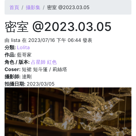
您在這裡
首頁
攝影集
密室 @2023.03.05
密室 @2023.03.05
由
lista
在 2023/07/16 下午 06:44 發表
分類:
Lolita
作品:
藍哥家
角色 / 版本:
占星師 紅色
Coser:
短裙 短斗篷 / 莉絲塔
攝影師:
達剛
拍攝日期:
2023/03/05