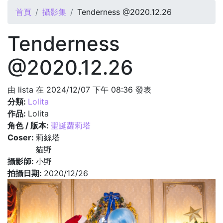
您在這裡
首頁
攝影集
Tenderness @2020.12.26
Tenderness
@2020.12.26
由
lista
在 2024/12/07 下午 08:36 發表
分類:
Lolita
作品:
Lolita
角色 / 版本:
聖誕蘿莉塔
Coser:
莉絲塔
貓野
攝影師:
小野
拍攝日期:
2020/12/26