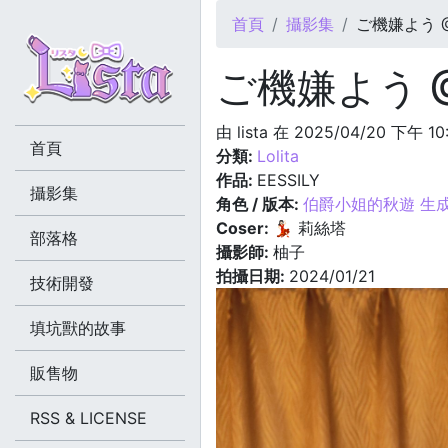
您在這裡
首頁
攝影集
ご機嫌よう @2
ご機嫌よう @2
由
lista
在 2025/04/20 下午 10
首頁
分類:
Lolita
作品:
EESSILY
攝影集
角色 / 版本:
伯爵小姐的秋遊 生
Coser:
💃🏻 莉絲塔
部落格
攝影師:
柚子
拍攝日期:
2024/01/21
技術開發
填坑獸的故事
販售物
RSS & LICENSE