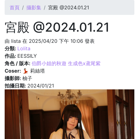
您在這裡
首頁
攝影集
宮殿 @2024.01.21
宮殿 @2024.01.21
由
lista
在 2025/04/20 下午 10:06 發表
分類:
Lolita
作品:
EESSILY
角色 / 版本:
伯爵小姐的秋遊 生成色x鳶尾紫
Coser:
💃🏻 莉絲塔
攝影師:
柚子
拍攝日期:
2024/01/21