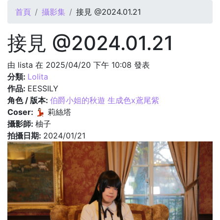
您在這裡
首頁
攝影集
接見 @2024.01.21
接見 @2024.01.21
由
lista
在 2025/04/20 下午 10:08 發表
分類:
Lolita
作品:
EESSILY
角色 / 版本:
伯爵小姐的秋遊 生成色x鳶尾紫
Coser:
💃🏻 莉絲塔
攝影師:
柚子
拍攝日期:
2024/01/21