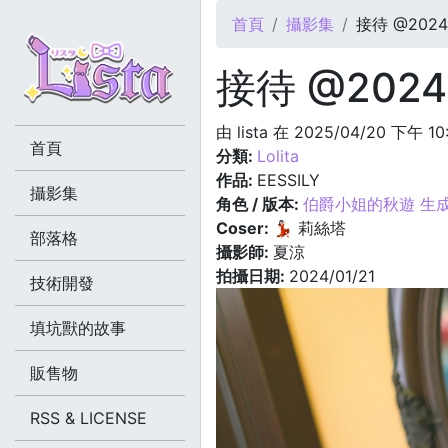
您在這裡
首頁
攝影集
接待 @2024.
接待 @2024.
由
lista
在 2025/04/20 下午 10
首頁
分類:
Lolita
作品:
EESSILY
攝影集
角色 / 版本:
伯爵小姐的秋遊 生
Coser:
💃🏻 莉絲塔
部落格
攝影師:
夏涼
拍攝日期:
2024/01/21
技術開發
填坑獸的故事
販售物
RSS & LICENSE