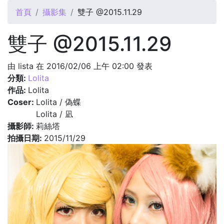
您在這裡
首頁
攝影集
雙子 @2015.11.29
雙子 @2015.11.29
由
lista
在 2016/02/06 上午 02:00 發表
分類:
Lolita
作品:
Lolita
Coser:
Lolita / 偽蝶
Lolita / 凪
攝影師:
莉絲塔
拍攝日期:
2015/11/29